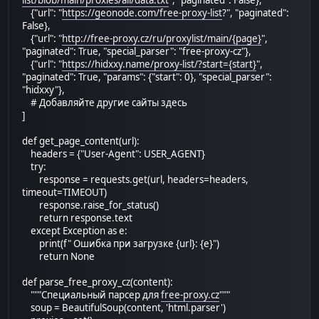
list/blob/main/proxies/all/data.txt
", "paginated": False},
{"url": "
https://geonode.com/free-proxy-list
?", "paginated":
False},
{"url": "
http://free-proxy.cz/ru/proxylist/main/{page}
",
"paginated": True, "special_parser": "free-proxy-cz"},
{"url": "
https://hidxxy.name/proxy-list/?start={start}
",
"paginated": True, "params": {"start": 0}, "special_parser":
"hidxxy"},
# Добавляйте другие сайты здесь
]
def get_page_content(url):
headers = {"User-Agent": USER_AGENT}
try:
response = requests.get(url, headers=headers,
timeout=TIMEOUT)
response.raise_for_status()
return response.text
except Exception as e:
print(f" Ошибка при загрузке {url}: {e}")
return None
def parse_free_proxy_cz(content):
"""Специальный парсер для
free-proxy.cz
"""
soup = BeautifulSoup(content, 'html.parser')