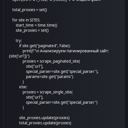
total_proxies = set()
for site in SITES:
start_time = time.time()
site_proxies = set()
try:
if site.get("paginated", False):
print(f"\n Анализируем пагинированный сайт:
{site['url']}")
proxies = scrape_paginated_site(
site["url"],
special_parser=site.get("special_parser"),
params=site.get("params")
)
else:
proxies = scrape_single_site(
site["url"],
special_parser=site.get("special_parser")
)
site_proxies.update(proxies)
total_proxies.update(proxies)