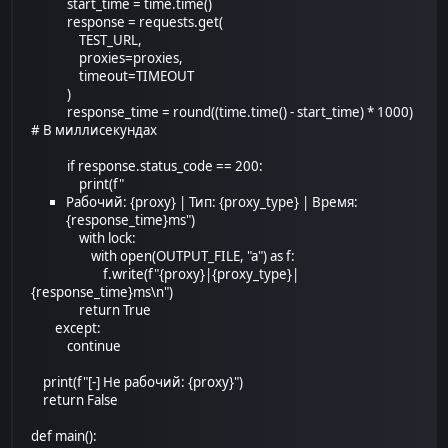
start_time = time.time()
response = requests.get(
TEST_URL,
proxies=proxies,
timeout=TIMEOUT
)
response_time = round((time.time() - start_time) * 1000)
# В миллисекундах
if response.status_code == 200:
print(f"
Рабочий: {proxy} | Тип: {proxy_type} | Время:
{response_time}ms")
with lock:
with open(OUTPUT_FILE, "a") as f:
f.write(f"{proxy}|{proxy_type}|
{response_time}ms\n")
return True
except:
continue
print(f"[-] Не рабочий: {proxy}")
return False
def main():