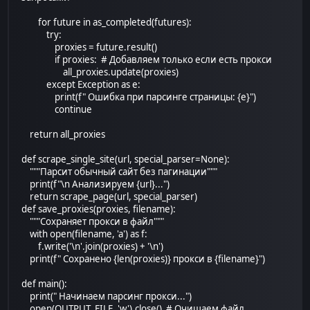
for future in as_completed(futures):
try:
proxies = future.result()
if proxies: # Добавляем только если есть прокси
all_proxies.update(proxies)
except Exception as e:
print(f" Ошибка при парсинге страницы: {e}")
continue
return all_proxies
def scrape_single_site(url, special_parser=None):
"""Парсит обычный сайт без пагинации"""
print(f"\n Анализируем {url}...")
return scrape_page(url, special_parser)
def save_proxies(proxies, filename):
"""Сохраняет прокси в файл"""
with open(filename, 'a') as f:
f.write('\n'.join(proxies) + '\n')
print(f" Сохранено {len(proxies)} прокси в {filename}")
def main():
print(" Начинаем парсинг прокси...")
open(OUTPUT_FILE, 'w').close() # Очищаем файл