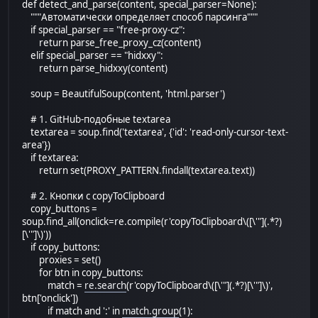
def detect_and_parse(content, special_parser=None):
"""Автоматически определяет способ парсинга"""
if special_parser == "free-proxy-cz":
return parse_free_proxy_cz(content)
elif special_parser == "hidxxy":
return parse_hidxxy(content)
soup = BeautifulSoup(content, 'html.parser')
# 1. GitHub-подобные textarea
textarea = soup.find('textarea', {'id': 'read-only-cursor-text-
area'})
if textarea:
return set(PROXY_PATTERN.findall(textarea.text))
# 2. Кнопки с copyToClipboard
copy_buttons =
soup.find_all(onclick=re.compile(r'copyToClipboard\([\'"](.*?)
[\'"]\)'))
if copy_buttons:
proxies = set()
for btn in copy_buttons:
match =
re.search
(r'copyToClipboard\([\'"](.*?)[\'"]\)',
btn['onclick'])
if match and ':' in
match.group
(1):