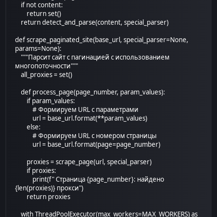
if not content:
return set()
return detect_and_parse(content, special_parser)
def scrape_paginated_site(base_url, special_parser=None,
params=None):
"""Парсит сайт с пагинацией с использованием
многопоточности"""
all_proxies = set()
def process_page(page_number, param_values):
if param_values:
# Формируем URL с параметрами
url = base_url.format(**param_values)
else:
# Формируем URL с номером страницы
url = base_url.format(page=page_number)
proxies = scrape_page(url, special_parser)
if proxies:
print(f" Страница {page_number}: найдено
{len(proxies)} прокси")
return proxies
with ThreadPoolExecutor(max_workers=MAX_WORKERS) as