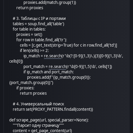
proxies.add(match.group(1))
return proxies
# 3. Таблицы с IP и портами
tables = soup.find_all('table')
for table in tables:
proxies = set()
for row in table.find_all('tr'):
cells = [c.get_text(strip=True) for c in row.find_all('td')]
if len(cells) >= 2:
ip_match =
re.search
(r'\b(?:[0-9]{1,3}\.){3}[0-9]{1,3}\b',
cells[0])
port_match =
re.search
(r'\b[0-9]{1,5}\b', cells[1])
if ip_match and port_match:
proxies.add(f"{ip_match.group(0)}:
{port_match.group(0)}")
if proxies:
return proxies
# 4. Универсальный поиск
return set(PROXY_PATTERN.findall(content))
def scrape_page(url, special_parser=None):
"""Парсит одну страницу"""
content = get_page_content(url)