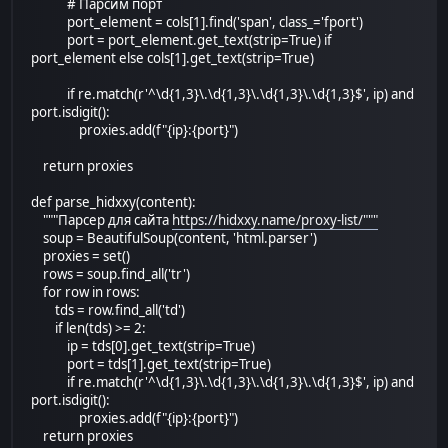
# Парсим порт
port_element = cols[1].find('span', class_='fport')
port = port_element.get_text(strip=True) if
port_element else cols[1].get_text(strip=True)
if re.match(r'^\d{1,3}\.\d{1,3}\.\d{1,3}\.\d{1,3}$', ip) and
port.isdigit():
proxies.add(f"{ip}:{port}")
return proxies
def parse_hidxxy(content):
"""Парсер для сайта
https://hidxxy.name/proxy-list/"""
soup = BeautifulSoup(content, 'html.parser')
proxies = set()
rows = soup.find_all('tr')
for row in rows:
tds = row.find_all('td')
if len(tds) >= 2:
ip = tds[0].get_text(strip=True)
port = tds[1].get_text(strip=True)
if re.match(r'^\d{1,3}\.\d{1,3}\.\d{1,3}\.\d{1,3}$', ip) and
port.isdigit():
proxies.add(f"{ip}:{port}")
return proxies