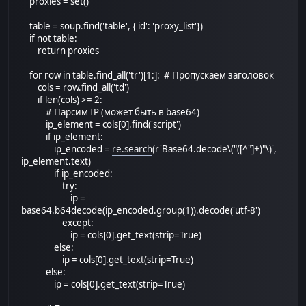
proxies = set()
table = soup.find('table', {'id': 'proxy_list'})
if not table:
return proxies
for row in table.find_all('tr')[1:]: # Пропускаем заголовок
cols = row.find_all('td')
if len(cols) >= 2:
# Парсим IP (может быть в base64)
ip_element = cols[0].find('script')
if ip_element:
ip_encoded =
re.search
(r'Base64.decode\("([^"]+)"\)',
ip_element.text)
if ip_encoded:
try:
ip =
base64.b64decode(ip_encoded.group(1)).decode('utf-8')
except:
ip = cols[0].get_text(strip=True)
else:
ip = cols[0].get_text(strip=True)
else:
ip = cols[0].get_text(strip=True)