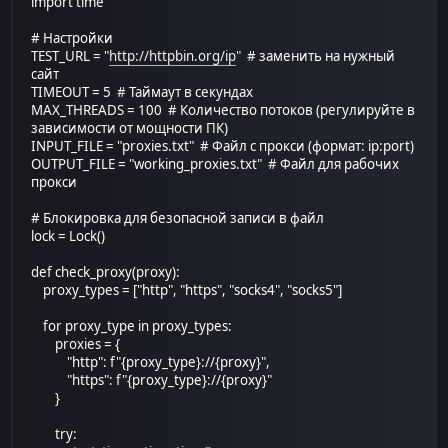
import time
# Настройки
TEST_URL = "
http://httpbin.org/ip
" # заменить на нужный
сайт
TIMEOUT = 5 # Таймаут в секундах
MAX_THREADS = 100 # Количество потоков (регулируйте в
зависимости от мощности ПК)
INPUT_FILE = "proxies.txt" # Файл с прокси (формат: ip:port)
OUTPUT_FILE = "working_proxies.txt" # Файл для рабочих
прокси
# Блокировка для безопасной записи в файл
lock = Lock()
def check_proxy(proxy):
proxy_types = ["http", "https", "socks4", "socks5"]
for proxy_type in proxy_types:
proxies = {
"http": f"{proxy_type}://{proxy}",
"https": f"{proxy_type}://{proxy}"
}
try: