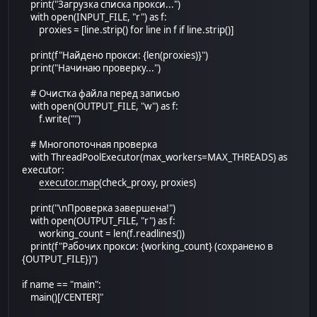
print("Загрузка списка прокси...")
with open(INPUT_FILE, "r") as f:
proxies = [line.strip() for line in f if line.strip()]
print(f"Найдено прокси: {len(proxies)}")
print("Начинаю проверку...")
# Очистка файла перед записью
with open(OUTPUT_FILE, "w") as f:
f.write("")
# Многопоточная проверка
with ThreadPoolExecutor(max_workers=MAX_THREADS) as
executor:
executor.map
(check_proxy, proxies)
print("\nПроверка завершена!")
with open(OUTPUT_FILE, "r") as f:
working_count = len(f.readlines())
print(f"Рабочих прокси: {working_count} (сохранено в
{OUTPUT_FILE})")
if name == "main":
main()[/CENTER]"