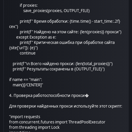
if proxies:
save_proxies(proxies, OUTPUT_FILE)
print(f" Время обработки: {time.time() - start_time:.2f}
сек")
print(f" Найдено на этом сайте: {len(proxies)} прокси")
except Exception as e:
print(f" Критическая ошибка при обработке сайта
{site['url']}: {e}")
continue
print(f"\n Всего найдено прокси: {len(total_proxies)}")
print(f" Результаты сохранены в {OUTPUT_FILE}")
if name == "main":
main()[/CENTER]"
4. Проверка работоспособности прокси�
Для проверки найденных прокси используйте этот скрипт:
"import requests
from concurrent.futures import ThreadPoolExecutor
from threading import Lock