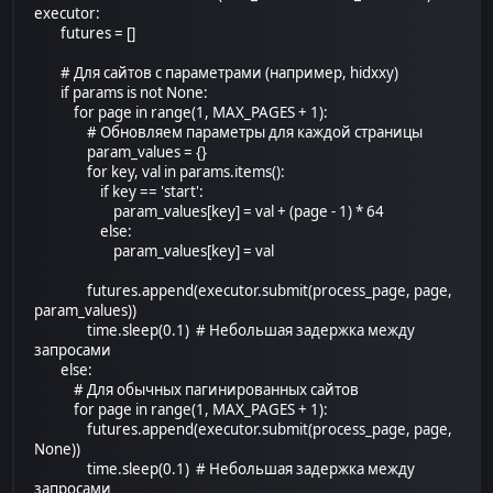
executor:
futures = []
# Для сайтов с параметрами (например, hidxxy)
if params is not None:
for page in range(1, MAX_PAGES + 1):
# Обновляем параметры для каждой страницы
param_values = {}
for key, val in params.items():
if key == 'start':
param_values[key] = val + (page - 1) * 64
else:
param_values[key] = val
futures.append(executor.submit(process_page, page,
param_values))
time.sleep(0.1) # Небольшая задержка между
запросами
else:
# Для обычных пагинированных сайтов
for page in range(1, MAX_PAGES + 1):
futures.append(executor.submit(process_page, page,
None))
time.sleep(0.1) # Небольшая задержка между
запросами