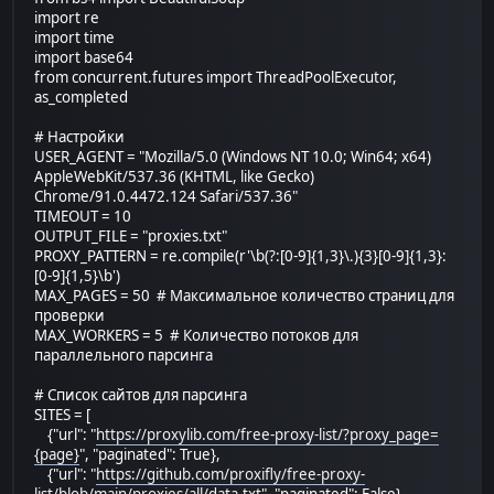
import re
import time
import base64
from concurrent.futures import ThreadPoolExecutor,
as_completed
# Настройки
USER_AGENT = "Mozilla/5.0 (Windows NT 10.0; Win64; x64)
AppleWebKit/537.36 (KHTML, like Gecko)
Chrome/91.0.4472.124 Safari/537.36"
TIMEOUT = 10
OUTPUT_FILE = "proxies.txt"
PROXY_PATTERN = re.compile(r'\b(?:[0-9]{1,3}\.){3}[0-9]{1,3}:
[0-9]{1,5}\b')
MAX_PAGES = 50 # Максимальное количество страниц для
проверки
MAX_WORKERS = 5 # Количество потоков для
параллельного парсинга
# Список сайтов для парсинга
SITES = [
{"url": "
https://proxylib.com/free-proxy-list/?proxy_page=
{page}
", "paginated": True},
{"url": "
https://github.com/proxifly/free-proxy-