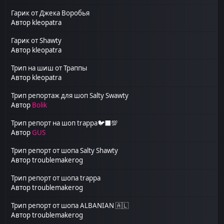
Гарик от Джека Воробья
Автор
kleopatra
Гарик от Shawty
Автор
kleopatra
Трип на шиш от Траппы
Автор
kleopatra
Трип репортаж для шоп Salty Swawty
Автор
Bolik
Трип репорт на шоп trappa🐦‍⬛💯
Автор
GUS
Трип репорт от шопа Salty Shawty
Автор
troublemakerog
Трип репорт от шопа trappa
Автор
troublemakerog
Трип репорт от шопа ALBANIAN 🇦🇱
Автор
troublemakerog