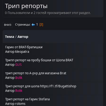
Трип репорты
0 Пользователи и 2 гостей просматривают этот раздел.
1
Страницы
2
ВНИЗ
Тема
/
Автор
Гарик от BRAT-братишки
Автор
kleopatra
Трипп репорт на пробу бошки от Шопа BRAT
Автор
GUS
трип репорт по A-pvp для магазина Brat
Автор
Bolik
Трип репорт для шопа https://f1.tf/Bugattishop
Автор
Bolik
Трип репорт на Гарик Stefana
Автор
roloms