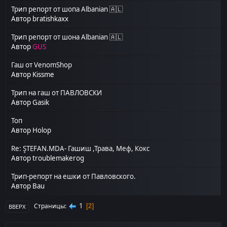
Трип репорт от шопа Albanian 🇦🇱
Автор
bratishkaxx
Трип репорт от шона Albanian 🇦🇱
Автор
GUS
Гаш от VenomShop
Автор
Kissme
Трип на гаш от ПАВЛОВСКИ
Автор
Gasik
Топ
Автор
Holop
Re: ŞTEFAN.MDA- Гашиш ,Трава, Меф, Кокс
Автор
troublemakerog
Трип-репорт на ешки от Павловского.
Автор
Bau
1
Страницы
2
ВВЕРХ