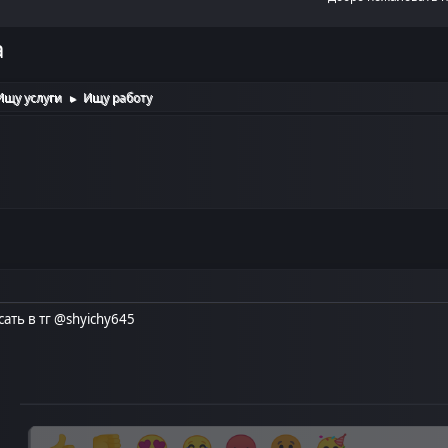
а
Ищу услуги
Ищу работу
►
ать в тг @shyichy645