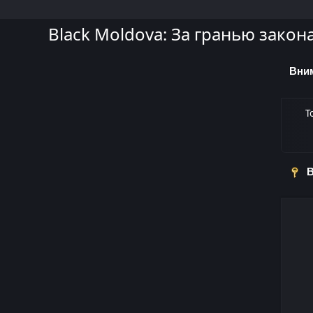
Black Moldova: За гранью закон
Вни
Т
В